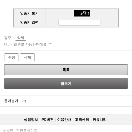
인증키 보기
인증키 입력
정주
삭제
네.. 비회원도 가능하던데요..^^
수정
삭제
목록
글쓰기
물어볼거...
(1)
상점정보
PC버젼
이용안내
고객센터
커뮤니티
상호명 : 펀펀홈베이킹