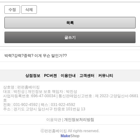
수정
삭제
목록
글쓰기
박력?강력?중력? 이게 무슨 말인가??
상점정보
PC버젼
이용안내
고객센터
커뮤니티
상호명 : 펀펀홈베이킹
대표 : 박진성 | 개인정보 보호 책임자 : 박진성
사업자등록번호 :696-47-00034 | 통신판매업신고번호 : 제 2022-고양일산서-0681
호
전화 : 031-902-4592 | 팩스 : 031-922-4592
주소 : 경기도 고양시 일산서구 탄중로 101번길 13
이용약관
|
개인정보처리방침
ⓒ펀펀홈베이킹 All rights reserved.
Make
Shop