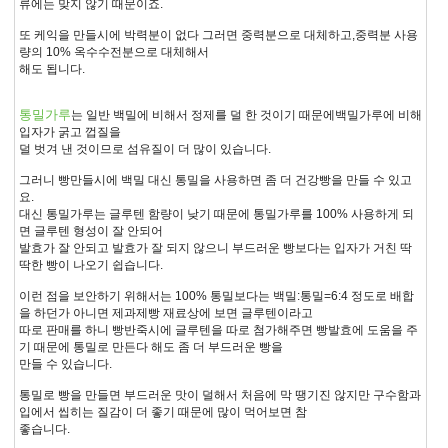
류에는 맞지 않기 때문이죠.
또 케익을 만들시에 박력분이 없다 그러면 중력분으로 대체하고,중력분 사용
량의 10% 옥수수전분으로 대체해서
해도 됩니다.
통밀가루
는 일반 백밀에 비해서 정제를 덜 한 것이기 때문에백밀가루에 비해
입자가 굵고 껍질을
덜 벗겨 낸 것이므로 섬유질이 더 많이 있습니다.
그러니 빵만들시에 백밀 대신 통밀을 사용하면 좀 더 건강빵을 만들 수 있고
요.
대신 통밀가루는 글루텐 함량이 낮기 때문에 통밀가루를 100% 사용하게 되
면 글루텐 형성이 잘 안되어
발효가 잘 안되고 발효가 잘 되지 않으니 부드러운 빵보다는 입자가 거친 딱
딱한 빵이 나오기 쉽습니다.
이런 점을 보안하기 위해서는 100% 통밀보다는 백밀:통밀=6:4 정도로 배합
을 하던가 아니면 제과제빵 재료상에 보면 글루텐이라고
따로 판매를 하니 빵반죽시에 글루텐을 따로 첨가해주면 빵발효에 도움을 주
기 때문에 통밀로 만든다 해도 좀 더 부드러운 빵을
만들 수 있습니다.
통밀로 빵을 만들면 부드러운 맛이 덜해서 처음에 막 땡기진 않지만 구수함과
입에서 씹히는 질감이 더 좋기 때문에 많이 먹어보면 참
좋습니다.