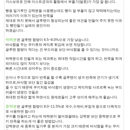
가스보유로 인해 이스트균과의 활동에서 부풀기(발효)가 가장 잘 됩니다..
빵용 밀가루인 강력분을 사용했는데도 빵이 잘 부풀지 않고 딱딱해지는데는
여러가지 이유가 있는데 반죽을
제대로 하지 못해서 글루텐이 형성되는데 좋은 여건을 만들어 주지 못한 이유
도 빵만들기 실패의 원인이라
하겠습니다..
박력분
은 글루텐 함량이 6.5~8.0%으로 가장 낮습니다.
바삭함을 주는 쿠키류와 케익류 튀김에 쓰면 적당합니다.
글루텐 함량이 적다는 건 부드러움 보단 바삭함을 줄 수 있다는 것이니까요.
박력분으로 만들게 되는 제과류는 최대한 작업시간을 짧게 하고, 반죽을 하게
되더라도 많이 치대기 보다는
빠른 시간내에 섞어주는 것이 중요합니다.
손이나 주걱으로 많이 반죽을 할 수록 글루텐이 생겨 반죽에 끈기가 생기게
하므로,바삭함 보단 질긴 질감을
줄 수 있기 때문에 쿠키처럼 바삭함이 생명이고 케익처럼 사르르륵 녹는 부드
러움이 생명인 것들은
최대한 반죽은 짧게 하면서도 원재료들이 고루 섞이게 해주는게 좋습니다.
중력분
은 글루텐 함량이 8.0~11.5%로 국수,수제비,부침개 용으로 다목적으
로 사용하면 됩니다
쿠키를 만들려고 하는데 박력분이 떨어졌을때는 강력분 보단 중력분으로 쿠
키 반죽을 하는게 더 좋은 방법입니다..
강력분은 세 종류의 밀가루 중 분자가 가장 크키 때문에 바삭함을 주는 쿠키