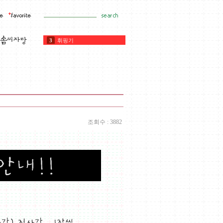
4
펄슈가
5
바닐라
6
펄솔트
7
타르트
8
깔리바우트
9
버터
10
아몬드가루
1
초컬릿
2
깍지
조회수 : 3882
3
휘핑기