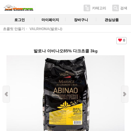
카테고리
검색
로그인
마이페이지
장바구니
관심상품
초콜릿 만들기
VALRHONA(발로나)
0
발로나 아비나오85% 다크초콜 3kg