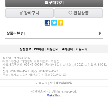
구매하기
장바구니
관심상품
상품리뷰
[1]
상점정보
PC버젼
이용안내
고객센터
커뮤니티
상호명 : 펀펀홈베이킹
대표 : 박진성 | 개인정보 보호 책임자 : 박진성
사업자등록번호 :696-47-00034 | 통신판매업신고번호 : 제 2022-고양일산서-0681
호
전화 : 031-902-4592 | 팩스 : 031-922-4592
주소 : 경기도 고양시 일산서구 탄중로 101번길 13
이용약관
|
개인정보처리방침
ⓒ펀펀홈베이킹 All rights reserved.
Make
Shop