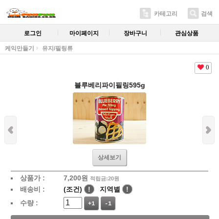
카테고리
검색
로그인
마이페이지
장바구니
관심상품
케익만들기
유지/필링류
0
블루베리파이필링595g
상세보기
상품가 :
7,200
원
적립금:20원
배송비 :
(조건)
!
지역별
!
수량 :
+1
-1