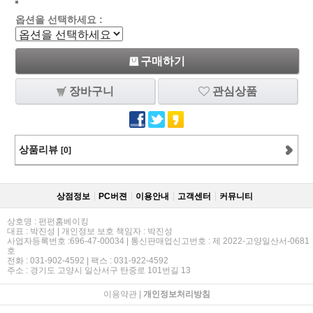
옵션을 선택하세요 :
구매하기
장바구니
관심상품
상품리뷰
[0]
상점정보
PC버젼
이용안내
고객센터
커뮤니티
상호명 : 펀펀홈베이킹
대표 : 박진성 | 개인정보 보호 책임자 : 박진성
사업자등록번호 :696-47-00034 | 통신판매업신고번호 : 제 2022-고양일산서-0681
호
전화 : 031-902-4592 | 팩스 : 031-922-4592
주소 : 경기도 고양시 일산서구 탄중로 101번길 13
이용약관
|
개인정보처리방침