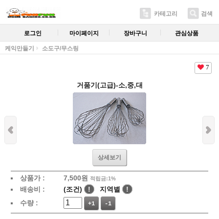
카테고리
검색
로그인
마이페이지
장바구니
관심상품
케익만들기
소도구/무스링
7
거품기(고급)-소,중,대
상세보기
상품가 :
7,500
원
적립금:1%
배송비 :
(조건)
!
지역별
!
수량 :
+1
-1