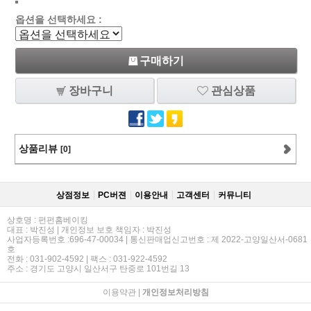
옵션을 선택하세요 :
구매하기
장바구니
관심상품
상품리뷰
[0]
상점정보
PC버젼
이용안내
고객센터
커뮤니티
상호명 : 펀펀홈베이킹
대표 : 박진성 | 개인정보 보호 책임자 : 박진성
사업자등록번호 :696-47-00034 | 통신판매업신고번호 : 제 2022-고양일산서-0681
호
전화 : 031-902-4592 | 팩스 : 031-922-4592
주소 : 경기도 고양시 일산서구 탄중로 101번길 13
이용약관
|
개인정보처리방침