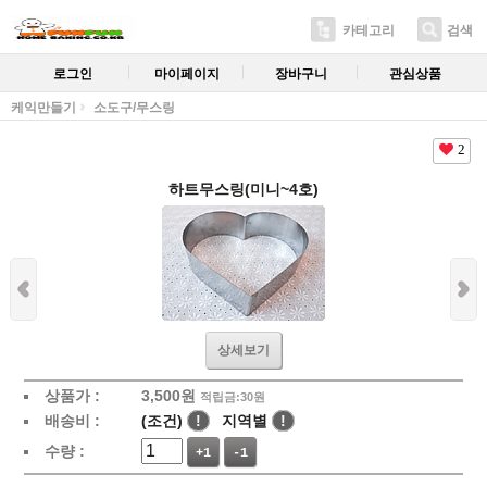
카테고리
검색
로그인
마이페이지
장바구니
관심상품
케익만들기
소도구/무스링
2
하트무스링(미니~4호)
상세보기
상품가 :
3,500
원
적립금:30원
배송비 :
(조건)
!
지역별
!
수량 :
+1
-1