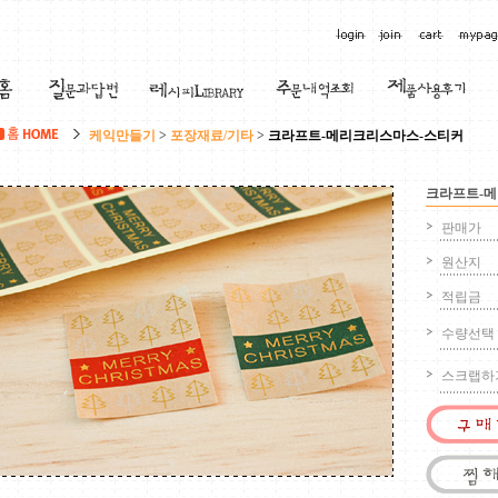
케익만들기
>
포장재료/기타
>
크라프트-메리크리스마스-스티커
크라프트-
판매가
원산지
적립금
수량선택
스크랩하