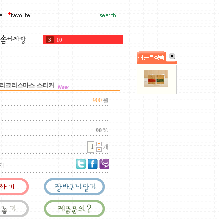
3
10
4
100g
5
女神戰記2
6
펭귄
7
타공링
메리크리스마스-스티커
8
피스타치오페이스트
9
80
900
원
10
생강
1
200g
2
100
90
%
개
기